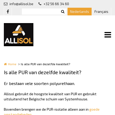
Overslaan en naar de inhoud gaan
info@allisol.be
+32 56 66 34 60
Nederlands
Français
Home
Is alle PUR van dezelfde kwaliteit?
Is alle PUR van dezelfde kwaliteit?
Er bestaan vele soorten polyurethaan.
Allisol gebruikt de hoogste kwaliteit van PUR en gebruikt
uitsluitend het Belgische schuim van Systemhouse.
Bovendien brengen we de PUR-isolatie alleen aan in
goede
omstandigheden
.