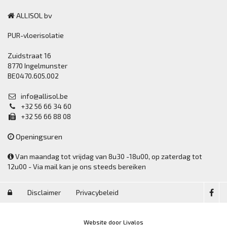
ALLISOL bv
PUR-vloerisolatie
Zuidstraat 16
8770 Ingelmunster
BE0470.605.002
info@allisol.be
+32 56 66 34 60
+32 56 66 88 08
Openingsuren
Van maandag tot vrijdag van 8u30 -18u00, op zaterdag tot
12u00 - Via mail kan je ons steeds bereiken
Disclaimer
Privacybeleid

Website door Livalos