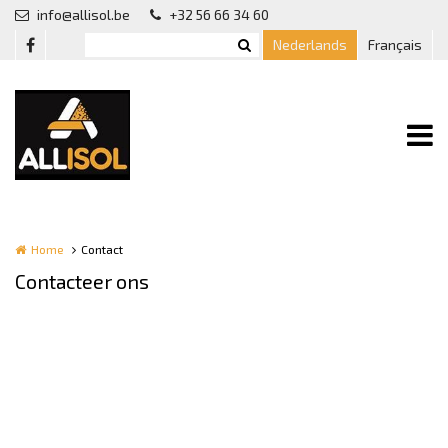
Overslaan en naar de inhoud gaan
info@allisol.be
+32 56 66 34 60
Nederlands
Français
Home
Contact
Contacteer ons