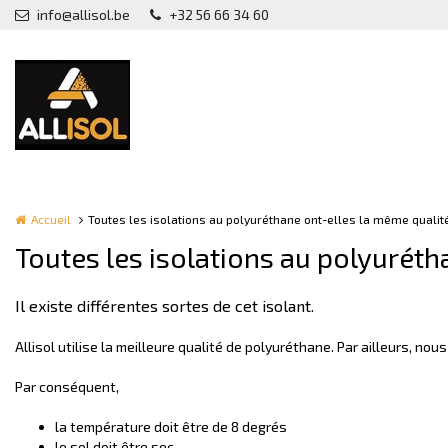
Aller au contenu principal
info@allisol.be
+32 56 66 34 60
Accueil
Toutes les isolations au polyuréthane ont-elles la même qualit
Toutes les isolations au polyuréth
Il existe différentes sortes de cet isolant.
Allisol utilise la meilleure qualité de polyuréthane. Par ailleurs, no
Par conséquent,
la température doit être de 8 degrés
le sol doit être sec