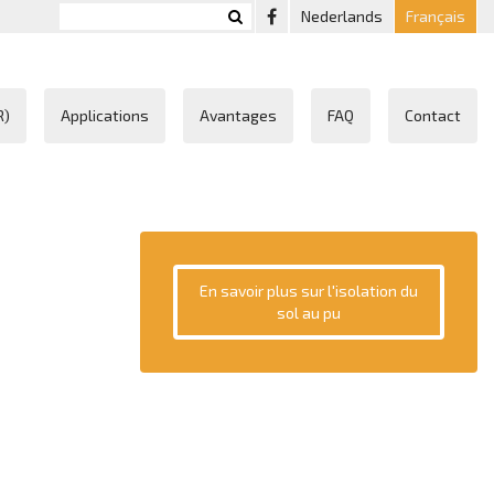
Nederlands
Français
R)
Applications
Avantages
FAQ
Contact
En savoir plus sur l'isolation du
sol au pu