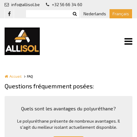
Aller au contenu principal
info@allisol.be
+32 56 66 34 60
Nederlands
Français
Accueil
FAQ
Questions fréquemment posées:
Quels sont les avantages du polyuréthane?
Le polyuréthane présente de nombreux avantages. Il
s'agit du meilleur isolant actuellement disponible.