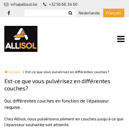
Aller au contenu principal
info@allisol.be
+32 56 66 34 60
Nederlands
Français
Accueil
Est-ce que vous pulvérisez en différentes couches?
Est-ce que vous pulvérisez en différentes
couches?
Oui, différentes couches en fonction de l'épaisseur
requise.
Chez Allisol, nous pulvérisons joliment en couches jusqu’à ce que
l’épaisseur souhaitée soit atteinte.