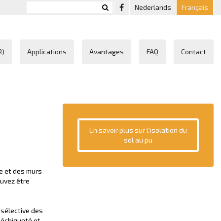
Nederlands
Français
R)
Applications
Avantages
FAQ
Contact
En savoir plus sur l'isolation du
sol au pu
e et des murs
ouvez être
 sélective des
déchiqueté et