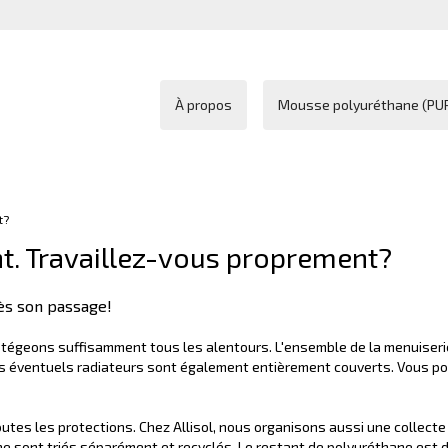
À propos
Mousse polyuréthane (PU
t?
t. Travaillez-vous proprement?
rès son passage!
rotégeons suffisamment tous les alentours. L'ensemble de la menuiseri
Les éventuels radiateurs sont également entièrement couverts. Vous p
outes les protections. Chez Allisol, nous organisons aussi une collecte
ne sont triés séparément et recyclés. Le restant de polyuréthane est 