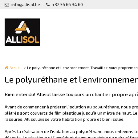
Aller au contenu principal
info@allisol.be
+32 56 66 34 60
Accueil
Le polyuréthane et l'environnement. Travaillez-vous propremen
Le polyuréthane et l'environnemen
Bien entendu! Allisol laisse toujours un chantier propre ap
Avant de commencer à projeter l'isolation au polyuréthane, nous p
plâtrés sont couverts de film plastique jusqu'à un mètre de haut. 
rassurés: Allisol laisse votre habitation propre et bien isolée.
Après la réalisation de l'isolation au polyuréthane, nous enlevons t
déchets. Le plastique et l'excédent de mousse rigide de polyurétha