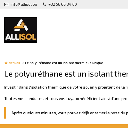
Aller au contenu principal
info@allisol.be
+32 56 66 34 60
Accueil
Le polyuréthane est un isolant thermique unique
Le polyuréthane est un isolant th
Investir dans l'isolation thermique de votre sol en y projetant de la
Toutes vos conduites et tous vos tuyaux bénéficient ainsi d'une prot
Après quelques minutes, vous pouvez déjà entamer la pose du pla