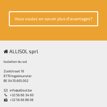
Vous voulez en savoir plus d'avantages?
ALLISOL sprl
Isolation du sol
Zuidstraat 16
8770 Ingelmunster
BE 0470.605.002
info@allisol.be
+32 56 66 34 60
+32 56 66 88 08